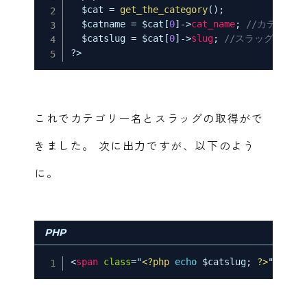
$cat
=
get_the_category
(
)
;
$catname
=
$cat
[
0
]
-
>
cat_name
;
//カテゴリー
$catslug
=
$cat
[
0
]
-
>
slug
;
//スラッグ名
?>
これでカテゴリー名とスラッグの取得がで
きました。
次に出力ですが、以下のよう
に。
PHP
<
span
class
=
"
<?php
echo
$catslug
;
?>
"
>
<?php