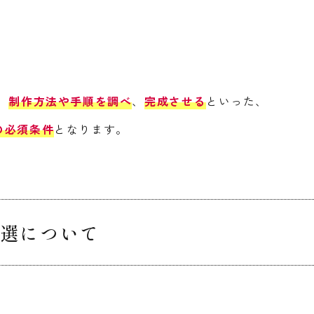
、
制作方法や手順を調べ
、
完成させる
といった、
の必須条件
となります。
選について