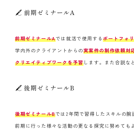
前期ゼミナールA
前期ゼミナールA
では就活で使用する
ポートフォ
学内外のクライアントからの
実案件の制作依頼対
クリエイティブワークを予習
します。また合説な
後期ゼミナールB
後期ゼミナールB
では2年間で習得したスキルの腕
前期に行った様々な活動の更なる探究に努めても