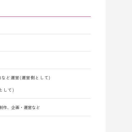
など運営(運営側として)
として)
・動画制作、企画・運営など