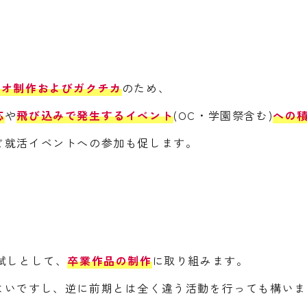
リオ制作およびガクチカ
のため、
応
や
飛び込みで発生するイベント
(OC・学園祭含む)
への
ど就活イベントへの参加も促します。
試しとして、
卒業作品の制作
に取り組みます。
よいですし、逆に前期とは全く違う活動を行っても構いま