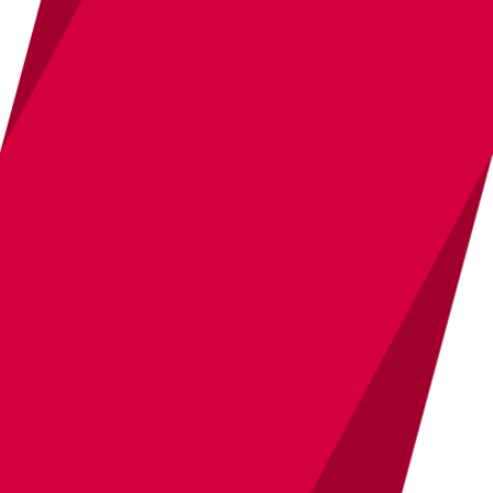
し、併せて
子要素を均等配置かつ両端揃え
にできる「justify-content: space-
between;」
を指定しました。
これでdiv.wrapperの中で、
ロゴのブロック
を左寄せ
に、
navタグのグローバルナビゲー
ションのブロックを右寄せ
にし、2カラムレ
イアウトを実現することができました。