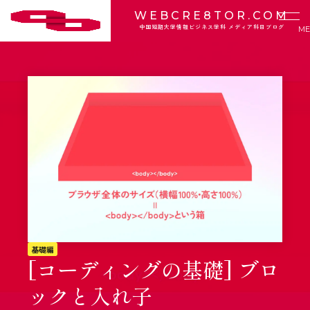
WEBCRE8TOR.COM
中国短期大学情報ビジネス学科 メディア科目ブログ
基礎編
[コーディングの基礎] ブロ
ックと入れ子