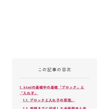
この記事の目次
1.
htmlの基礎中の基礎「ブロック」と
「入れ子」
1.1.
ブロックと入れ子の原理。
1.2.
前回までに記述した全体部分と今