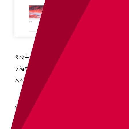
その中に中央揃えのためのdiv.wrapperとい
う箱を入れて、ページ最上部headerタグの
入れ子の構造が出来ました。
なお今後レクチャーするないようになりま
すが、headerタグでは、
子要素を柔軟にレ
イアウトさせる「display: flex;」
を指定