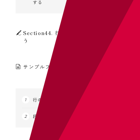
する
Section44. 行間/段落の間隔を変更しよ
う
サンプルファイル:44_社員通信.docx
行の間隔を変更する
段落の間隔を変更する