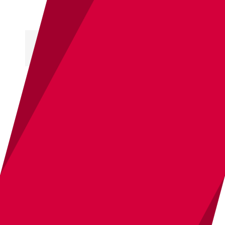
本日のタイピング練習
本日のタイピング練習を行いましょう。
君
の正タイプ率
がッ!
95%を超えるまで
ッ!
タイ
ピングするのをやめない
ッ!
BGM選択ッ!