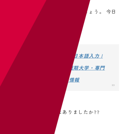
以下のページリンクを開きましょう。
今日
の制限時間は
【 】分
だッ!
タイピング練習 日本語入力 |
Benesseの大学・短期大学・専門
学校の受験、進学情報
正タイプ率に変化はありましたか??