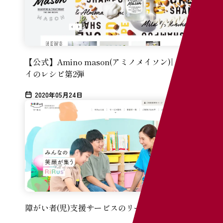
素
ス
【公式】Amino mason(アミノメイソン)| キレ
イのレシピ第2弾
Web
2020年05月24日
インタ
まとめ
障がい者(児)支援サービスのリールス