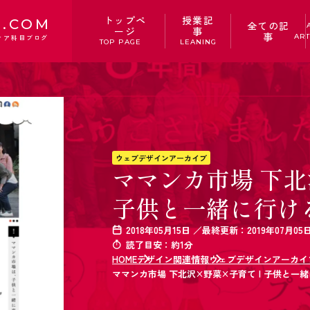
トップペ
授業記
.COM
全ての記
ージ
事
事
ART
ィア科目ブログ
TOP PAGE
LEANING
ウェブデザインアーカイブ
ママンカ市場 下北
子供と一緒に行け
2018年05月15日 ／最終更新：2019年07月05
読了目安：約1分
HOME
デザイン関連情報
ウェブデザインアーカイ
ママンカ市場 下北沢×野菜×子育て | 子供と一