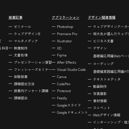
授業記事
アプリケーション
デザイン関連情報
ゼミナール
Photoshop
ウェブデザインアーカ
ウェブデザインB
Premiere Pro
短大生が選んだウェブ
て
マルチメディア
Illustrator
ビジネス文書
る科目
映像制作
XD
デザイン
文書処理
Figma
基礎編
応用編
Webペ
プレゼンテーション演習
After Effects
コーディング
フレッシャーズセミナー
Visual Studio Code
基礎編
実践編
応用編
H
体験授業
Canva
テキストエディタ
課題提出方法
CodePen
動画制作
授業内アンケート課題
Pinterest
写真撮影
課題提出
Feedly
素材情報
Googleスライド
スニペット
Googleドキュメント
Webデザイン情報
インターンシップ・就