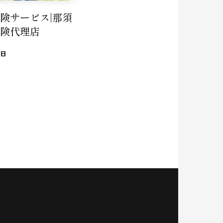
険サービス|那須
険代理店
7日