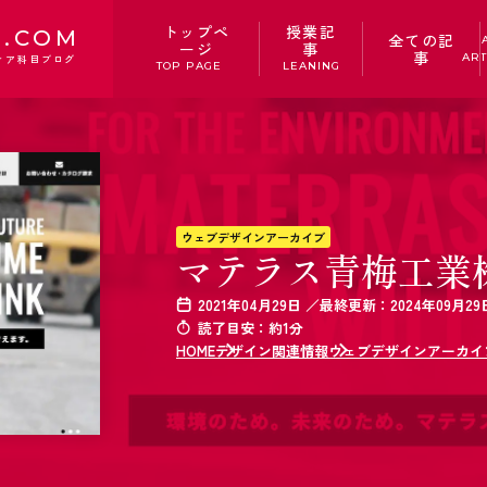
トップペ
授業記
.COM
全ての記
ージ
事
事
ART
ィア科目ブログ
TOP PAGE
LEANING
ウェブデザインアーカイブ
マテラス青梅工業
2021年04月29日 ／最終更新：2024年09月29
読了目安：約1分
HOME
デザイン関連情報
ウェブデザインアーカイ