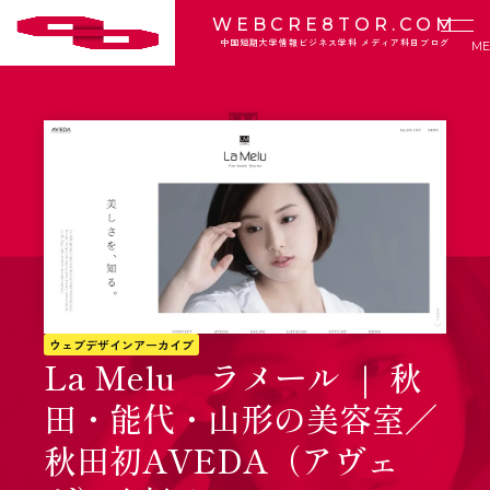
WEBCRE8TOR.COM
中国短期大学情報ビジネス学科 メディア科目ブログ
ウェブデザインアーカイブ
La Melu ラメール ｜ 秋
田・能代・山形の美容室／
秋田初AVEDA（アヴェ