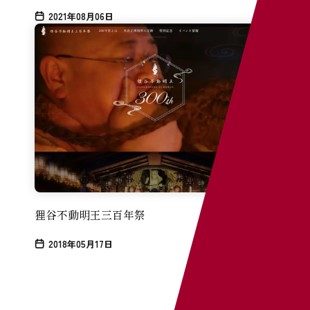
2021年08月06日
素
スニ
Webデ
インター
まとめ
狸谷不動明王三百年祭
2018年05月17日