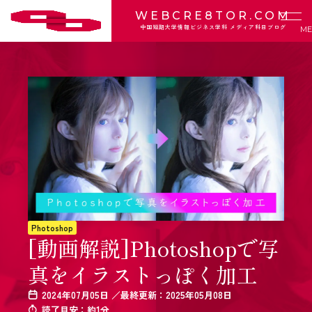
WEBCRE8TOR.COM
中国短期大学情報ビジネス学科 メディア科目ブログ
Photoshop
[動画解説]Photoshopで写
真をイラストっぽく加工
2024年07月05日 ／最終更新：2025年05月08日
読了目安：約1分