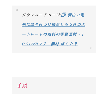
ダウンロードページ:
青白い電
光に顔を近づけ撮影した女性のポ
ートレートの無料の写真素材 – I
D.91227|フリー素材 ぱくたそ
手順