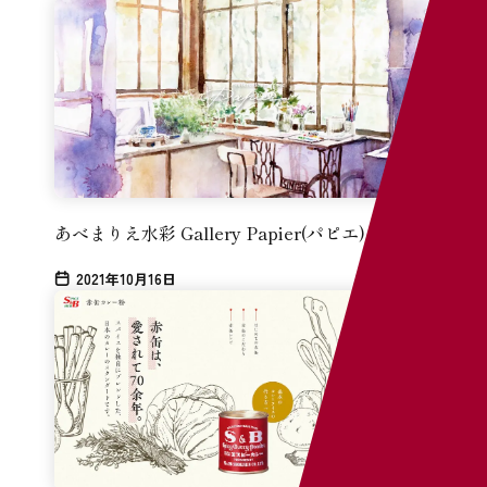
ス
We
あべまりえ水彩 Gallery Papier(パピエ)
インタ
2021年10月16日
まとめ