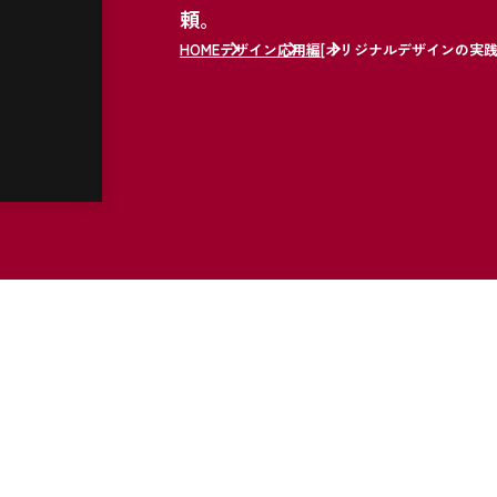
頼。
HOME
デザイン
応用編
[オリジナルデザインの実践]ヘ