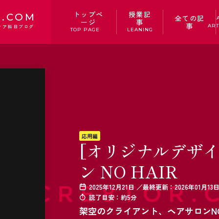
トップペ
授業記
.COM
全ての記
ージ
事
事
ART
ィア科目ブログ
TOP PAGE
LEANING
応用編
[オリジナルデザ
ン NO HAIR
2025年12月21日 ／最終更新：2026年01月13
読了目安：約5分
架空のクライアント、ヘアサロンNO 