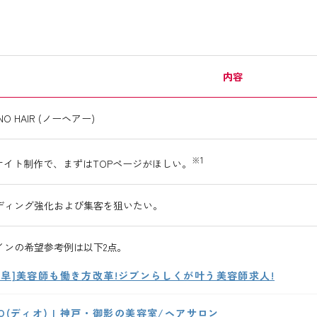
内容
O HAIR (ノーヘアー)
※1
サイト制作で、まずはTOPページがほしい。
ディング強化および集客を狙いたい。
インの希望参考例は以下2点。
岐阜]美容師も働き方改革!ジブンらしくが叶う美容師求人!
iO(ディオ) | 神戸・御影の美容室/ヘアサロン