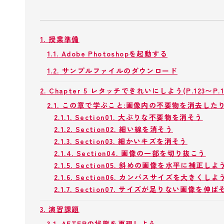
1.
授業準備
1.1.
Adobe Photoshopを起動する
1.2.
サンプルファイルのダウンロード
2.
Chapter 5 レタッチできれいにしよう(P.123〜P.1
2.1.
この章で学ぶこと:画像内の不要物を消去した
2.1.1.
Section01. 大ぶりな不要物を消そう
2.1.2.
Section02. 細い線を消そう
2.1.3.
Section03. 細かいキズを消そう
2.1.4.
Section04. 画像の一部を切り抜こう
2.1.5.
Section05. 斜めの画像を水平に補正しよ
2.1.6.
Section06. カンバスサイズを大きくしよ
2.1.7.
Section07. サイズが足りない画像を伸ば
3.
演習課題
3.1.
AFTERの状態を再現しよう