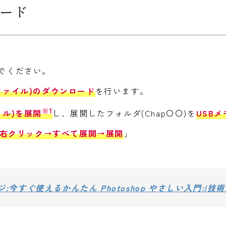
ード
んでください。
ファイル)のダウンロード
を行います。
※1
イル)を展開
し、展開したフォルダ(Chap〇〇)を
USB
右クリック→すべて展開→展開
」
ページ:今すぐ使えるかんたん Photoshop やさしい入門:|技