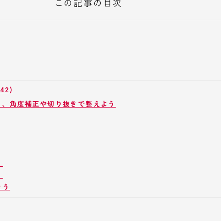
この記事の目次
42)
り、角度補正や切り抜きで整えよう
う
う
そう