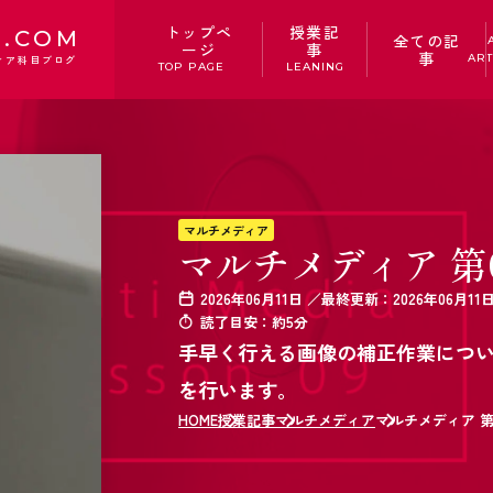
トップペ
授業記
.COM
全ての記
ージ
事
事
ART
ィア科目ブログ
TOP PAGE
LEANING
マルチメディア
マルチメディア 第
2026年06月11日 ／最終更新：2026年06月11
読了目安：約5分
手早く行える画像の補正作業につ
を行います。
HOME
授業記事
マルチメディア
マルチメディア 第