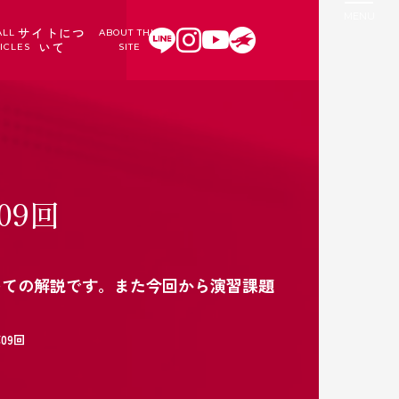
サイトにつ
ALL
ABOUT THIS
いて
ICLES
SITE
09回
日
いての解説です。また今回から演習課題
09回