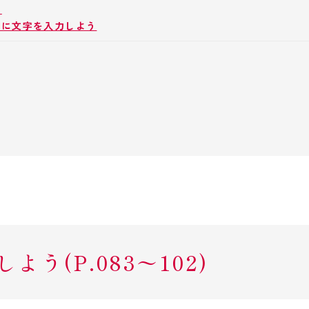
う
場所に文字を入力しよう
う(P.083〜102)