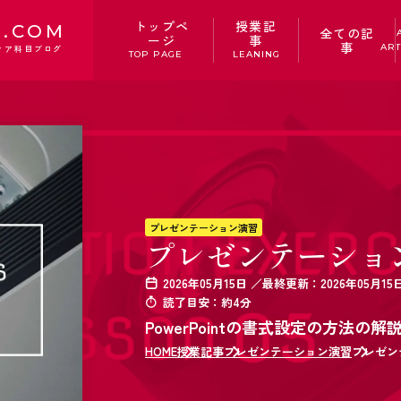
トップペ
授業記
.COM
全ての記
ージ
事
事
ART
ィア科目ブログ
TOP PAGE
LEANING
プレゼンテーション演習
プレゼンテーション
2026年05月15日 ／最終更新：2026年05月15
読了目安：約4分
PowerPointの書式設定の方法の解
HOME
授業記事
プレゼンテーション演習
プレゼン