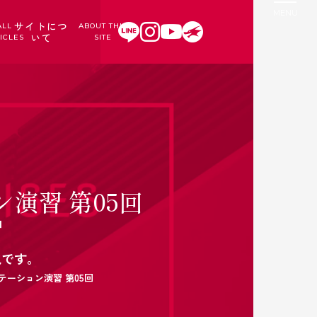
サイトにつ
ALL
ABOUT THIS
いて
ICLES
SITE
演習 第05回
日
説です。
テーション演習 第05回