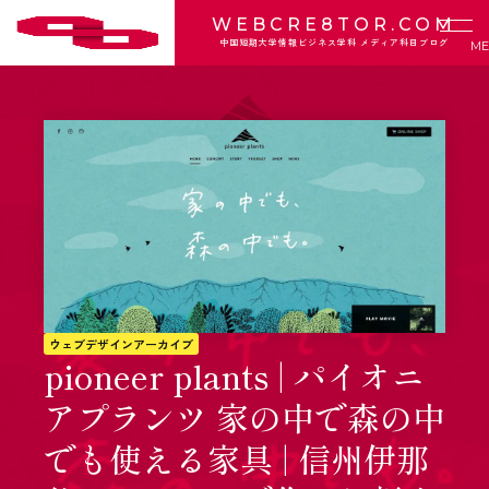
WEBCRE8TOR.COM
中国短期大学情報ビジネス学科 メディア科目ブログ
ウェブデザインアーカイブ
pioneer plants | パイオニ
アプランツ 家の中で森の中
でも使える家具 | 信州伊那