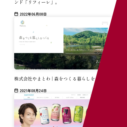
ンド「リフィーレ」。
2022年06月08日
W
イン
株式会社やまとわ | 森をつくる暮らしをつくる
まとめ
2021年08月24日