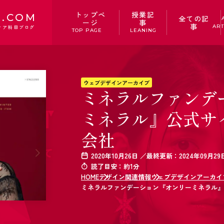
トップペ
授業記
.COM
全ての記
ージ
事
事
ART
ィア科目ブログ
TOP PAGE
LEANING
ウェブデザインアーカイブ
ミネラルファンデ
ミネラル』公式サイ
会社
2020年10月26日 ／最終更新：2024年09月29
読了目安：約1分
HOME
デザイン関連情報
ウェブデザインアーカイ
ミネラルファンデーション『オンリーミネラル』公