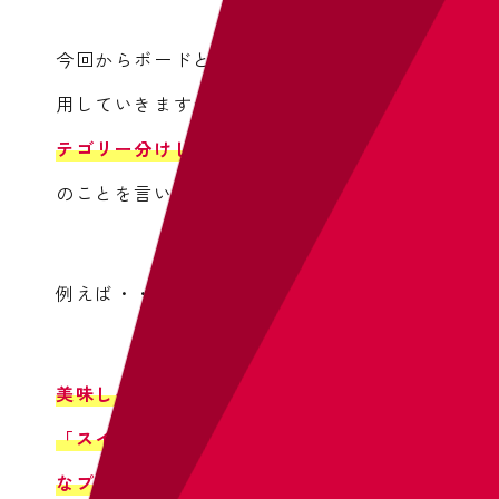
今回からボードと呼ばれる機能を作成・使
用していきますが、
ボードとはいわば、
カ
テゴリー分けして整理するためのフォルダ
のことを言います。
例えば・・・
美味しそうなケーキの画像
をピンしたら
「スイーツ」のボード
に。
また
美味しそう
なプリンの画像
をピンしたらこれも
「スイ