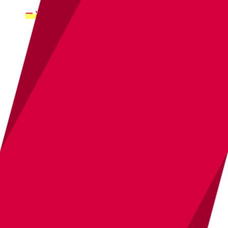
ーツ」のボード
に。
今度は
可愛い洋服の画像
をピンしたら
「フ
ァッション」
のボードに。
またまた
可愛い
ピアスの画像
をピンしたらこれも
「ファッ
ション」
のボードに。
ただ、
この通りのボード分けにする必要は
一切なく
、
皆さんが
カテゴリー分けしやす
い分け方でボードを作ればいい
んです。