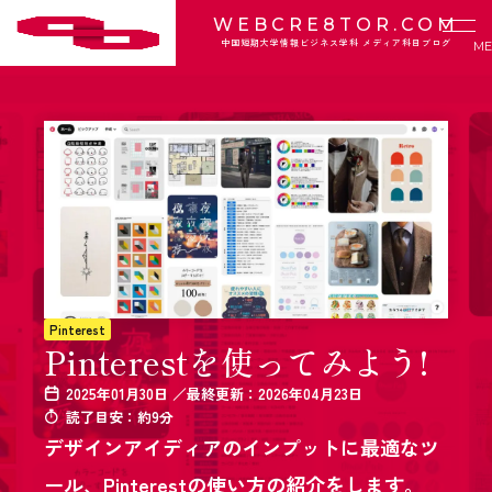
WEBCRE8TOR.COM
中国短期大学情報ビジネス学科 メディア科目ブログ
Pinterest
Pinterestを使ってみよう!
2025年01月30日 ／最終更新：2026年04月23日
読了目安：約9分
デザインアイディアのインプットに最適なツ
ール、Pinterestの使い方の紹介をします。