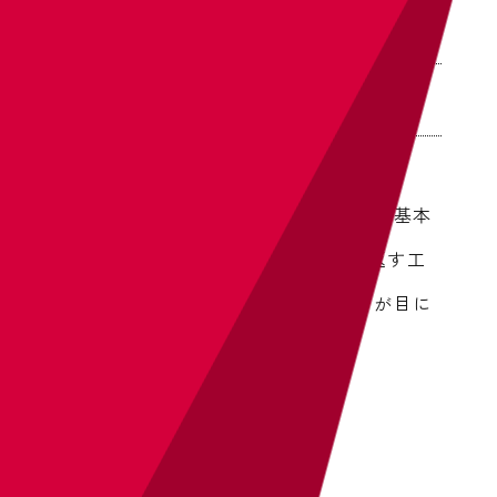
ボードの作成をする
まずはボードの作成の解説をします。
基本
的に新しいボードを作るたびに繰り返す工
程ですが、
なにせ好きな画像ばかりが目に
入るため非常に楽しい作業です。
手順は以下。