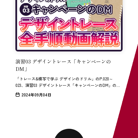
演習03 デザイントレース「キャンペーンの
DM」
「トレース&模写で学ぶ デザインのドリル」のP.020～
023、演習03 デザイントレース「キャンペーンのDM」のト
レース解説です。
2024年09月04日
短