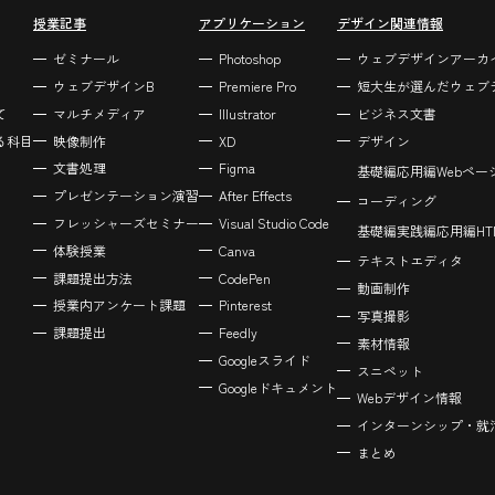
授業記事
アプリケーション
デザイン関連情報
ゼミナール
Photoshop
ウェブデザインアーカ
ウェブデザインB
Premiere Pro
短大生が選んだウェブ
て
マルチメディア
Illustrator
ビジネス文書
る科目
映像制作
XD
デザイン
文書処理
Figma
基礎編
応用編
Webペ
プレゼンテーション演習
After Effects
コーディング
フレッシャーズセミナー
Visual Studio Code
基礎編
実践編
応用編
H
体験授業
Canva
テキストエディタ
課題提出方法
CodePen
動画制作
授業内アンケート課題
Pinterest
写真撮影
課題提出
Feedly
素材情報
Googleスライド
スニペット
Googleドキュメント
Webデザイン情報
インターンシップ・就
まとめ