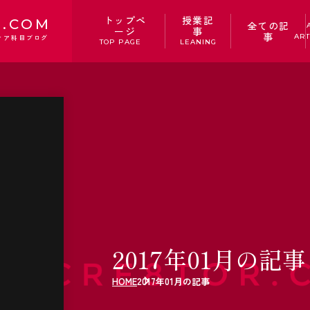
トップペ
授業記
.COM
全ての記
ージ
事
事
ART
ィア科目ブログ
TOP PAGE
LEANING
2017年01月の記事
HOME
2017年01月の記事