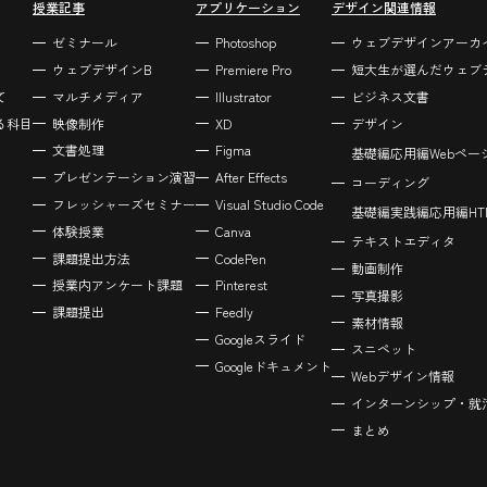
授業記事
アプリケーション
デザイン関連情報
ゼミナール
Photoshop
ウェブデザインアーカ
ウェブデザインB
Premiere Pro
短大生が選んだウェブ
て
マルチメディア
Illustrator
ビジネス文書
る科目
映像制作
XD
デザイン
文書処理
Figma
基礎編
応用編
Webペ
プレゼンテーション演習
After Effects
コーディング
フレッシャーズセミナー
Visual Studio Code
基礎編
実践編
応用編
H
体験授業
Canva
テキストエディタ
課題提出方法
CodePen
動画制作
授業内アンケート課題
Pinterest
写真撮影
課題提出
Feedly
素材情報
Googleスライド
スニペット
Googleドキュメント
Webデザイン情報
インターンシップ・就
まとめ